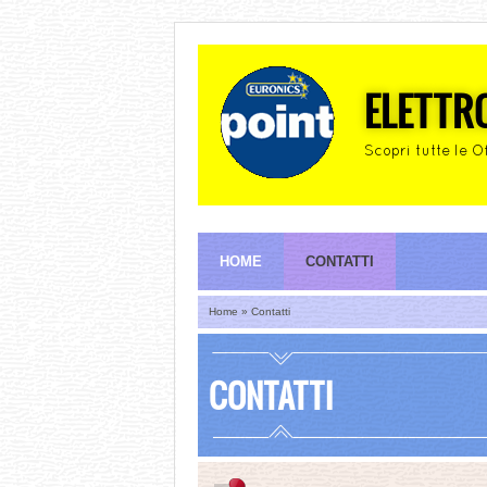
ELETTR
Scopri tutte le O
HOME
CONTATTI
Home
» Contatti
CONTATTI