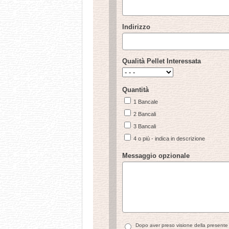
Indirizzo
Qualità Pellet Interessata
Quantità
1 Bancale
2 Bancali
3 Bancali
4 o più - indica in descrizione
Messaggio opzionale
Dopo aver preso visione della present