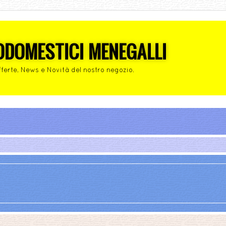
ODOMESTICI MENEGALLI
fferte, News e Novità del nostro negozio.